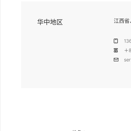
江西省
华中地区
13
＋8
se